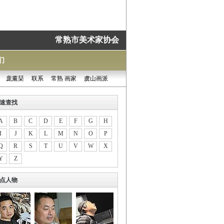
常熟市美术家协会
们
庞薰琹
联系
常熟 画家
虞山画派
速查找
A
B
C
D
E
F
G
H
I
J
K
L
M
N
O
P
Q
R
S
T
U
V
W
X
Y
Z
点人物