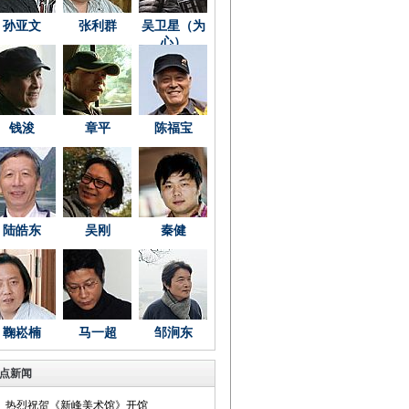
孙亚文
张利群
吴卫星（为
心）
钱浚
章平
陈福宝
陆皓东
吴刚
秦健
鞠崧楠
马一超
邹涧东
点新闻
热烈祝贺《新峰美术馆》开馆