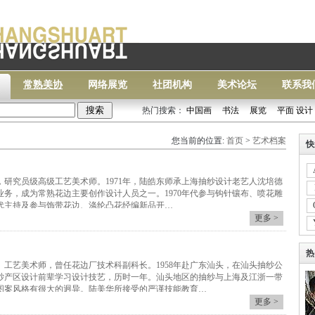
常熟美协
网络展览
社团机构
美术论坛
联系我
热门搜索：
中国画
书法
展览
平面 设计
常熟
您当前的位置:
首页
>
艺术档案
快
生，研究员级高级工艺美术师。1971年，陆皓东师承上海抽纱设计老艺人沈培德
业务，成为常熟花边主要创作设计人员之一。1970年代参与钩针镶布、喷花雕
年代主持及参与饰带花边、涤纶凸花经编新品开…
更多 >
热
生。工艺美术师，曾任花边厂技术科副科长。1958年赴广东汕头，在汕头抽纱公
纱产区设计前辈学习设计技艺，历时一年。汕头地区的抽纱与上海及江浙一带
图案风格有很大的迥异。陆美华所接受的严谨技能教育…
更多 >