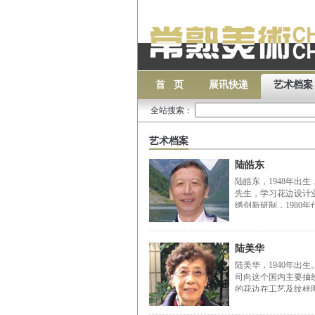
首 页
展讯快递
艺术档案
全站搜索：
艺术档案
陆皓东
陆皓东，1948年出
先生，学习花边设计
绣创新研制，1980
陆美华
陆美华，1940年出
司向这个国内主要抽
的花边在工艺及纹样