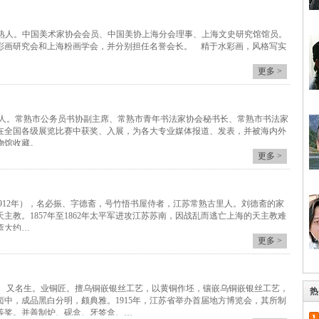
8，江苏常熟人。中国美术家协会会员、中国美协上海分会理事、上海文史研究馆馆员。
彩画研究会和上海粉画学会，并分别担任名誉会长。 精于水彩画，风格写实
更多 >
常熟人。常熟市公务员书协副主席、常熟市青年书法家协会秘书长、常熟市书法家
在全国各级展览比赛中获奖、入展，为各大专业媒体报道、发表，并被海内外
物馆收藏。
更多 >
1912年），名必振、字德斋，号竹悟书屋侍者，江苏常熟古里人。刘德斋的家
主教。1857年至1862年太平军进攻江苏苏南，因战乱而逃亡上海的天主教难
斋大约…
更多 >
938） 又名生。业铜匠。擅乌铜嵌银丝工艺，以黄铜作坯，镶嵌乌铜嵌银丝工艺，
热
卤中，成品黑白分明，颇典雅。1915年，江苏省举办首届地方博览会，其所制
等奖。并善制炉、砚盒、牙签盒、…