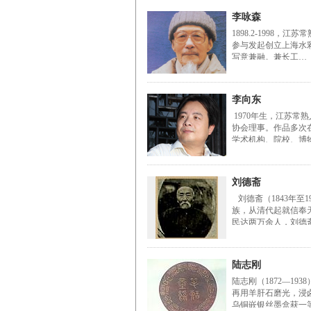
李咏森
1898.2-199
参与发起创立上海水
写意兼融。兼长工…
李向东
1970年生，江苏
协会理事。作品多次
学术机构、院校、博
刘德斋
刘德斋（1843年至
族，从清代起就信奉天
民达两万余人，刘德
陆志刚
陆志刚（1872—1
再用羊肝石磨光，浸
乌铜嵌银丝墨盒获一