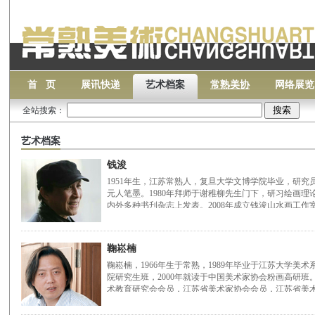
首 页
展讯快递
艺术档案
常熟美协
网络展览
全站搜索：
艺术档案
钱浚
1951年生，江苏常熟人，复旦大学文博学院毕业，研
元人笔墨。1980年拜师于谢稚柳先生门下，研习绘画
内外多种书刋杂志上发表。2008年成立钱浚山水画工作
鞠崧楠
鞠崧楠，1966年生于常熟，1989年毕业于江苏大学美术系
院研究生班，2000年就读于中国美术家协会粉画高研班
术教育研究会会员，江苏省美术家协会会员，江苏省美