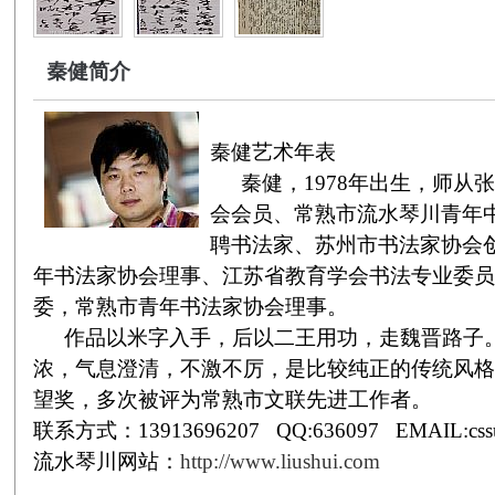
秦健简介
秦健艺术年表
秦健，
1978
年出生，师
从张
会会员、常熟市流水琴川青年
聘书法家、苏州市书法家协会
年书法家协会理事、江苏省教育学会书法专业委员
委，常熟市青年书法家协会理事。
作品以米字入手，后以二王用功，走魏晋路子
浓，气息澄清，不激不厉，是比较纯正的传统风格
望奖，多次被评为常熟市文联先进工作者。
联系方式：
13913696207
QQ:636097
EMAIL:css
流水琴川网站：
http://www.liushui.com