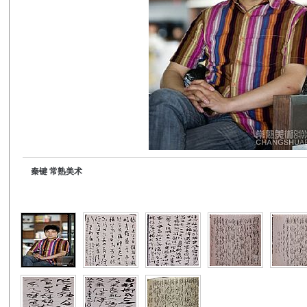
秦键 常熟美术