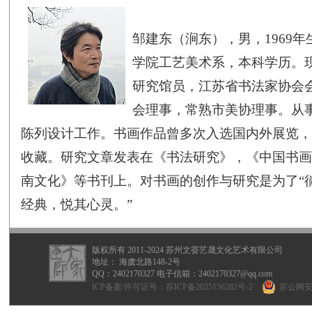
邹建东（涧东），男，1969年
学院工艺美术系，本科学历。
研究馆员，江苏省书法家协会
会理事，常熟市美协理事。从
陈列设计工作。书画作品曾多次入选国内外展览，
收藏。研究文章发表在《书法研究》，《中国书画
南文化》等书刊上。对书画的创作与研究是为了“
经典，悦其心灵。”
版权所有 2011-2024 苏州文荟艺晟文化艺术有限公司
地址： 海虞北路148-2号
QQ：
2402170327
电子信箱：2402170327@qq.com
ICP备案/许可证号：
苏ICP备2025156282号-2
苏公网安备 