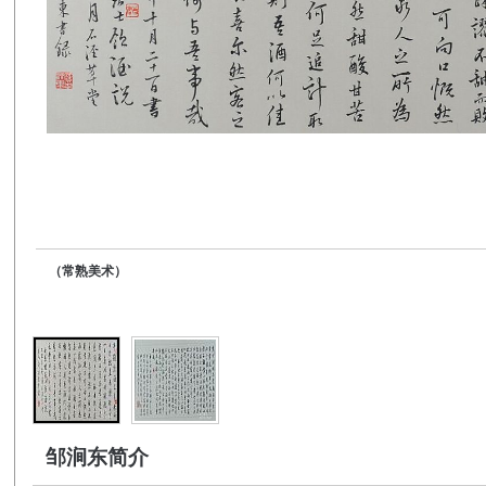
（常熟美术）
邹涧东简介