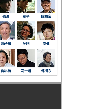
钱浚
章平
陈福宝
陆皓东
吴刚
秦健
鞠崧楠
马一超
邹涧东