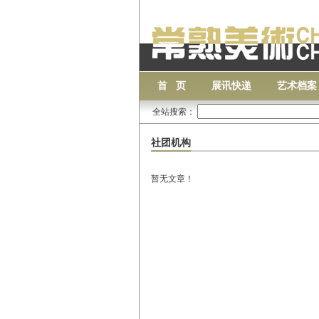
首 页
展讯快递
艺术档案
全站搜索：
社团机构
暂无文章！