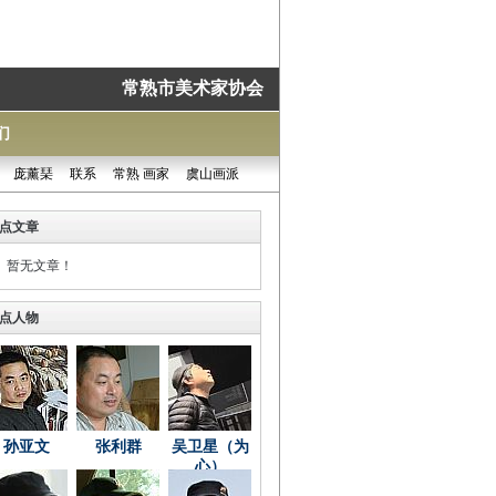
常熟市美术家协会
们
庞薰琹
联系
常熟 画家
虞山画派
点文章
暂无文章！
点人物
孙亚文
张利群
吴卫星（为
心）