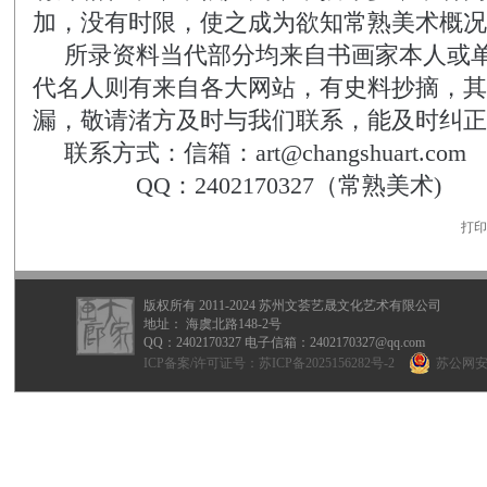
加，没有时限，使之成为欲知常熟美术概况
所录资料当代部分均来自书画家本人或
代名人则有来自各大网站，有史料抄摘，其
漏，敬请渚方及时与我们联系，能及时纠正
联系方式：信箱：
art@changshuart.com
QQ
：
2402170327（常熟美术)
打印
版权所有 2011-2024 苏州文荟艺晟文化艺术有限公司
地址： 海虞北路148-2号
QQ：
2402170327
电子信箱：2402170327@qq.com
ICP备案/许可证号：
苏ICP备2025156282号-2
苏公网安备 