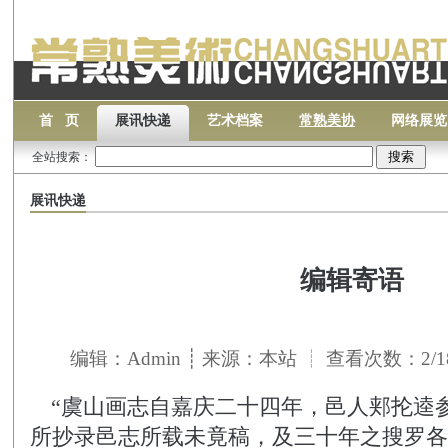
首 页
展讯快递
艺术档案
常熟美协
网络展览
全站搜索：
展讯快递
编辑寄语
编辑：Admin ┊ 来源：本站 ┊ 查看次数：2/1
“虞山画志自嘉庆二十四年，邑人郏抡逵
所抄录邑志所载未竟稿，及三十年之搜罗各