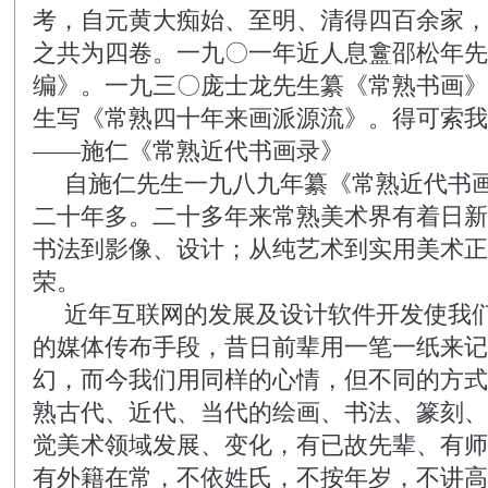
考，自元黄大痴始、至明、清得四百余家，
之共为四卷。一九〇一年近人息盫
邵松年
先
编》。一九三〇
庞士龙
先生纂《常熟书画》
生写《常熟四十年来画派源流》。得可索我
——施仁《常熟近代书画录》
自
施仁
先生一九八九年纂《常熟近代书
二十年多。二十多年来常熟美术界有着日新
书法到影像、设计；从纯艺术到实用美术正
荣。
近年互联网的发展及设计软件开发使我
的媒体传布手段，昔日前辈用一笔一纸来记
幻，而今我们用同样的心情，但不同的方式
熟古代、近代、当代的绘画、书法、篆刻、
觉美术领域发展、变化，有已故先辈、有师
有外籍在常，不依姓氏，不按年岁，不讲高