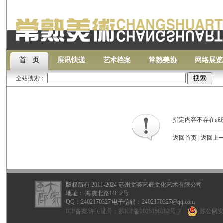
首 页
展讯快递
艺术档案
常熟美协
网络展览
全站搜索：
指定内容不存在或
返回首页
|
返回上
版权所有 2011-2024 苏州文荟艺晟文化艺术有限公司
地址： 海虞北路148-2号
QQ：
2402170327
电子信箱：2402170327@qq.com
ICP备案/许可证号：
苏ICP备2025156282号-2
苏公网安备 