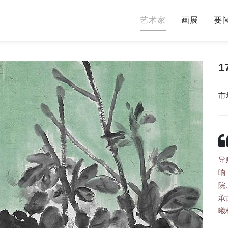
艺术家
画展
要
市
导
响
院
承
曦