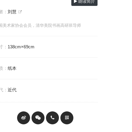
朗读简介
者：
刘慧
国美术家协会会员，清华美院书画高研班导师
寸：
138cm×69cm
质：
纸本
代：
近代