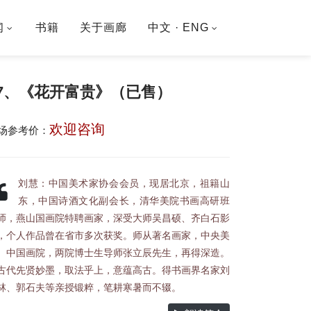
闻
书籍
关于画廊
中文 · ENG
17、《花开富贵》（已售）
欢迎咨询
场参考价：
刘慧：中国美术家协会会员，现居北京，祖籍山
东，中国诗酒文化副会长，清华美院书画高研班
师，燕山国画院特聘画家，深受大师吴昌硕、齐白石影
，个人作品曾在省市多次获奖。师从著名画家，中央美
、中国画院，两院博士生导师张立辰先生，再得深造。
古代先贤妙墨，取法乎上，意蕴高古。得书画界名家刘
林、郭石夫等亲授锻粹，笔耕寒暑而不辍。