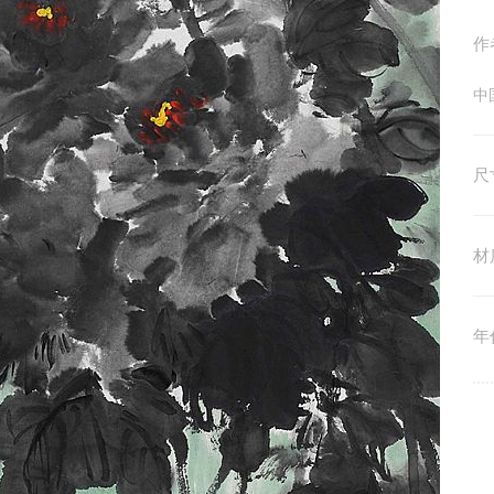
作
中
尺
材
年