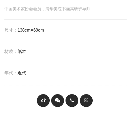
中国美术家协会会员，清华美院书画高研班导师
尺寸：
138cm×69cm
材质：
纸本
年代：
近代