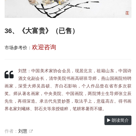
36、《大富贵》（已售）
欢迎咨询
市场参考价：
刘慧：中国美术家协会会员，现居北京，祖籍山东，中国诗
酒文化副会长，清华美院书画高研班导师，燕山国画院特聘
画家，深受大师吴昌硕、齐白石影响，个人作品曾在省市多次获
奖。师从著名画家，中央美院、中国画院，两院博士生导师张立辰
先生，再得深造。承古代先贤妙墨，取法乎上，意蕴高古。得书画
界名家刘曦林、郭石夫等亲授锻粹，笔耕寒暑而不辍。
朗读简介
作者：
刘慧