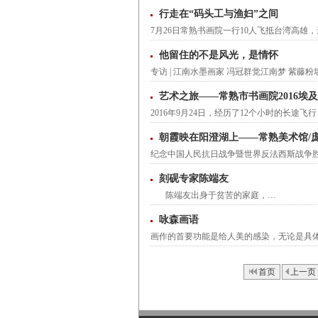
行走在“码头工与渔妇”之间
7月26日常熟书画院一行10人飞抵台湾高
他留住的不是风光，是情怀
专访 | 江南水墨画家 冯冠群觉江南梦 紫
艺术之旅——常熟市书画院2016埃
2016年9月24日，经历了12个小时的长
朝霞映在阳澄湖上——常熟美术馆/
纪念中国人民抗日战争暨世界反法西斯战争
刻砚专家陈端友
陈端友出身于贫苦的家庭，…
咏森画语
画作的首要功能是给人美的感染，无论是具
首页
上一页