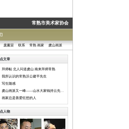
常熟市美术家协会
们
庞薰琹
联系
常熟 画家
虞山画派
点文章
拜师帖 北人问道虞山 南来拜师常熟
我所认识的常熟沃公建平先生
写生随感
虞山画派又一峰——山水大家钱持云先生纪略 作者——孟东明
画家总是善爱狂想的人
点人物