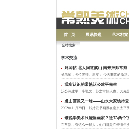
首 页
展讯快递
艺术档案
全站搜索：
学术交流
拜师帖 北人问道虞山 南来拜师常熟
吴老师，各位老师、朋友： 今天非常的激
我所认识的常熟沃公建平先生
沃公讳建平，字弘文，苏之常熟人也。其先
虞山画派又一峰——山水大家钱持云
2002年11月29日，钱持云书画展在南京
谁说学美术只能当画家？送TA两个
在常熟，有这么一群人，他们都是在懵懂年