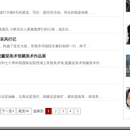
雄，进行为期8天的展览、写生、观光等活动。同去的都是画家，…
藤粉墙黛瓦 小桥流水人家旖旎梦幻的江南，滋生出…
及采风行记
途飞行，跨越了亚非大陆，常熟市书画院专兼职画师一行，终于…
庞薰琹美术馆藏美术作品展
胜利七十周年朝霞映在阳澄湖上常熟美术馆/庞薰琹美术馆藏美术作…
体还是抽象，古典还是现代，细腻还是粗犷，都应提炼美，表现美，…
下一页
尾页
选择页:
1
2
3
4
5