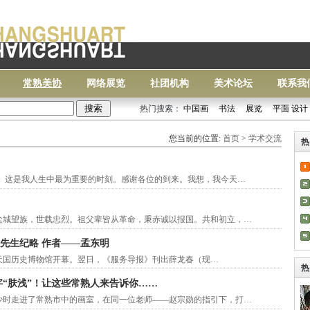
常熟美协
网络展览
社团机构
美术论坛
联系我
热门搜索：
中国画
书法
展览
平面 设计
常熟
您当前的位置:
首页
>
学术交流
热
动。这是我人生中最为重要的时刻。感谢各位的到来。我想，我今天…
盐城望族，世载忠烈。祖父辈皆从革命，秉赤诚以报国。共和初立，…
先生纪略 作者——孟东明
太平天国历史博物馆开幕。翌日，《服务导报》刊出薛龙春（现…
热
字“肤浅”！让这些常熟人来告诉你……
少时走进了常熟市中的画室，在同一位老师——赵宗勋的指引下，打…