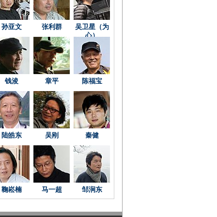
孙亚文
张利群
吴卫星（为
心）
钱浚
章平
陈福宝
陆皓东
吴刚
秦健
鞠崧楠
马一超
邹涧东